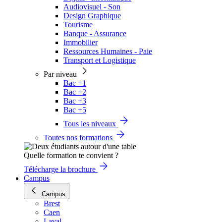
Audiovisuel - Son
Design Graphique
Tourisme
Banque - Assurance
Immobilier
Ressources Humaines - Paie
Transport et Logistique
Par niveau
Bac +1
Bac +2
Bac +3
Bac +5
Tous les niveaux
Toutes nos formations
Quelle formation te convient ?
Télécharge la brochure
Campus
Campus
Brest
Caen
Laval