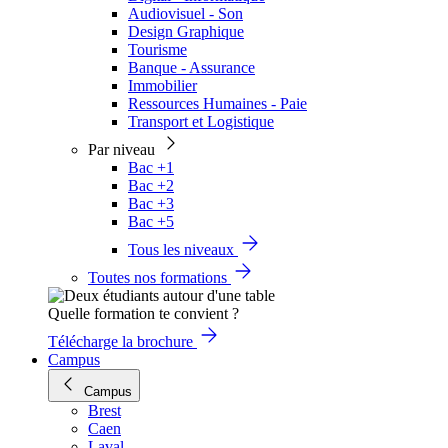
Audiovisuel - Son
Design Graphique
Tourisme
Banque - Assurance
Immobilier
Ressources Humaines - Paie
Transport et Logistique
Par niveau
Bac +1
Bac +2
Bac +3
Bac +5
Tous les niveaux
Toutes nos formations
Quelle formation te convient ?
Télécharge la brochure
Campus
Campus
Brest
Caen
Laval