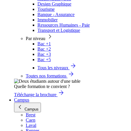
Design Graphique
Tourisme
Banque - Assurance
Immobilier
Ressources Humaines - Paie
Transport et Logistique
Par niveau
Bac +1
Bac +2
Bac +3
Bac +5
Tous les niveaux
Toutes nos formations
Quelle formation te convient ?
Télécharge la brochure
Campus
Campus
Brest
Caen
Laval
Rennes