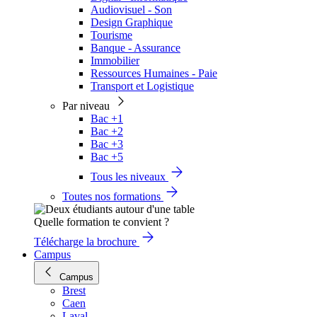
Audiovisuel - Son
Design Graphique
Tourisme
Banque - Assurance
Immobilier
Ressources Humaines - Paie
Transport et Logistique
Par niveau
Bac +1
Bac +2
Bac +3
Bac +5
Tous les niveaux
Toutes nos formations
Quelle formation te convient ?
Télécharge la brochure
Campus
Campus
Brest
Caen
Laval