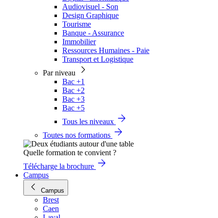
Audiovisuel - Son
Design Graphique
Tourisme
Banque - Assurance
Immobilier
Ressources Humaines - Paie
Transport et Logistique
Par niveau
Bac +1
Bac +2
Bac +3
Bac +5
Tous les niveaux
Toutes nos formations
Quelle formation te convient ?
Télécharge la brochure
Campus
Campus
Brest
Caen
Laval