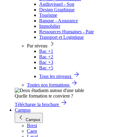
Audiovisuel - Son
Design Graphique
Tourisme
Banque - Assurance
Immobilier
Ressources Humaines - Paie
Transport et Logistique
Par niveau
Bac +1
Bac +2
Bac +3
Bac +5
Tous les niveaux
Toutes nos formations
Quelle formation te convient ?
Télécharge la brochure
Campus
Campus
Brest
Caen
Laval