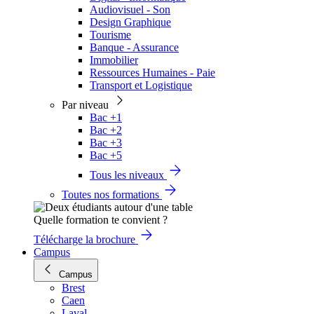
Audiovisuel - Son
Design Graphique
Tourisme
Banque - Assurance
Immobilier
Ressources Humaines - Paie
Transport et Logistique
Par niveau
Bac +1
Bac +2
Bac +3
Bac +5
Tous les niveaux
Toutes nos formations
Quelle formation te convient ?
Télécharge la brochure
Campus
Campus
Brest
Caen
Laval