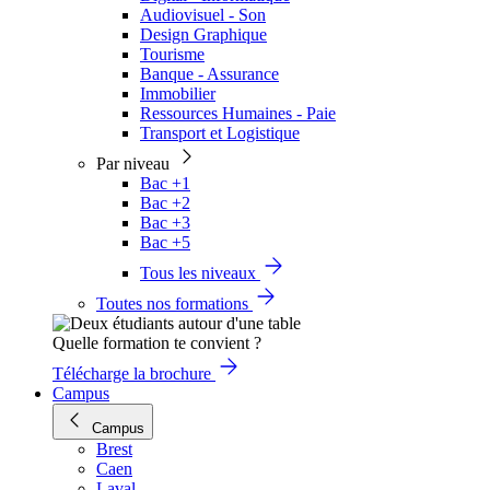
Audiovisuel - Son
Design Graphique
Tourisme
Banque - Assurance
Immobilier
Ressources Humaines - Paie
Transport et Logistique
Par niveau
Bac +1
Bac +2
Bac +3
Bac +5
Tous les niveaux
Toutes nos formations
Quelle formation te convient ?
Télécharge la brochure
Campus
Campus
Brest
Caen
Laval