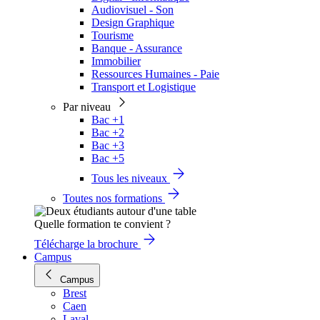
Audiovisuel - Son
Design Graphique
Tourisme
Banque - Assurance
Immobilier
Ressources Humaines - Paie
Transport et Logistique
Par niveau
Bac +1
Bac +2
Bac +3
Bac +5
Tous les niveaux
Toutes nos formations
Quelle formation te convient ?
Télécharge la brochure
Campus
Campus
Brest
Caen
Laval