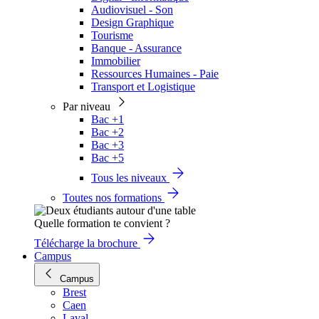
Audiovisuel - Son
Design Graphique
Tourisme
Banque - Assurance
Immobilier
Ressources Humaines - Paie
Transport et Logistique
Par niveau
Bac +1
Bac +2
Bac +3
Bac +5
Tous les niveaux
Toutes nos formations
Quelle formation te convient ?
Télécharge la brochure
Campus
Campus
Brest
Caen
Laval