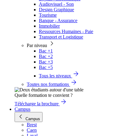
Audiovisuel - Son
Design Graphique
Tourisme
Banque - Assurance
Immobilier
Ressources Humaines - Paie
Transport et Logistique
Par niveau
Bac +1
Bac +2
Bac +3
Bac +5
Tous les niveaux
Toutes nos formations
Quelle formation te convient ?
Télécharge la brochure
Campus
Campus
Brest
Caen
Laval