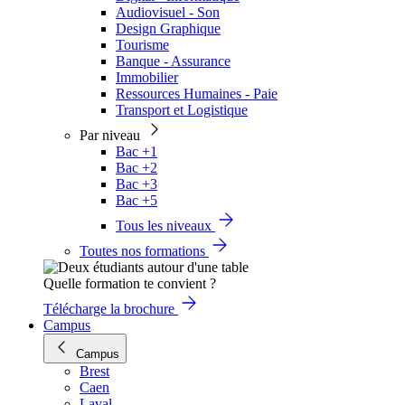
Audiovisuel - Son
Design Graphique
Tourisme
Banque - Assurance
Immobilier
Ressources Humaines - Paie
Transport et Logistique
Par niveau
Bac +1
Bac +2
Bac +3
Bac +5
Tous les niveaux
Toutes nos formations
Quelle formation te convient ?
Télécharge la brochure
Campus
Campus
Brest
Caen
Laval