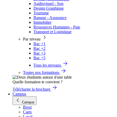
Audiovisuel - Son
Design Graphique
Tourisme
Banque - Assurance
Immobilier
Ressources Humaines - Paie
Transport et Logistique
Par niveau
Bac +1
Bac +2
Bac +3
Bac +5
Tous les niveaux
Toutes nos formations
Quelle formation te convient ?
Télécharge la brochure
Campus
Campus
Brest
Caen
Laval