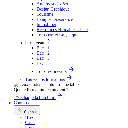
Audiovisuel - Son
Design Graphique
Tourisme
Banque - Assurance
Immobilier
Ressources Humaines - Paie
Transport et Logistique
Par niveau
Bac +1
Bac +2
Bac +3
Bac +5
Tous les niveaux
Toutes nos formations
Quelle formation te convient ?
Télécharge la brochure
Campus
Campus
Brest
Caen
Laval