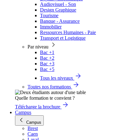
Audiovisuel - Son
Design Graphique
Tourisme
Banque - Assurance
Immobilier
Ressources Humaines - Paie
Transport et Logistique
Par niveau
Bac +1
Bac +2
Bac +3
Bac +5
Tous les niveaux
Toutes nos formations
Quelle formation te convient ?
Télécharge la brochure
Campus
Campus
Brest
Caen
Laval