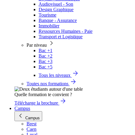
Audiovisuel - Son
Design Graphique
Tourisme
Banque - Assurance
Immobilier
Ressources Humaines - Paie
Transport et Logistique
Par niveau
Bac +1
Bac +2
Bac +3
Bac +5
Tous les niveaux
Toutes nos formations
Quelle formation te convient ?
Télécharge la brochure
Campus
Campus
Brest
Caen
Laval