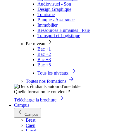
Audiovisuel - Son
Design Graphique
Tourisme
Banque - Assurance
Immobilier
Ressources Humaines - Paie
Transport et Logistique
Par niveau
Bac +1
Bac +2
Bac +3
Bac +5
Tous les niveaux
Toutes nos formations
Quelle formation te convient ?
Télécharge la brochure
Campus
Campus
Brest
Caen
Laval