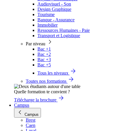
Audiovisuel - Son
Design Graphique
Tourisme
Banque - Assurance
Immobilier
Ressources Humaines - Paie
Transport et Logistique
Par niveau
Bac +1
Bac +2
Bac +3
Bac +5
Tous les niveaux
Toutes nos formations
Quelle formation te convient ?
Télécharge la brochure
Campus
Campus
Brest
Caen
Laval