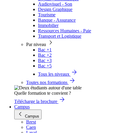
Audiovisuel - Son
Design Graphique
Tourisme
Banque - Assurance
Immobilier
Ressources Humaines - Paie
Transport et Logistique
Par niveau
Bac +1
Bac +2
Bac +3
Bac +5
Tous les niveaux
Toutes nos formations
Quelle formation te convient ?
Télécharge la brochure
Campus
Campus
Brest
Caen
Laval