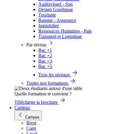
Audiovisuel - Son
Design Graphique
Tourisme
Banque - Assurance
Immobilier
Ressources Humaines - Paie
Transport et Logistique
Par niveau
Bac +1
Bac +2
Bac +3
Bac +5
Tous les niveaux
Toutes nos formations
Quelle formation te convient ?
Télécharge la brochure
Campus
Campus
Brest
Caen
Laval