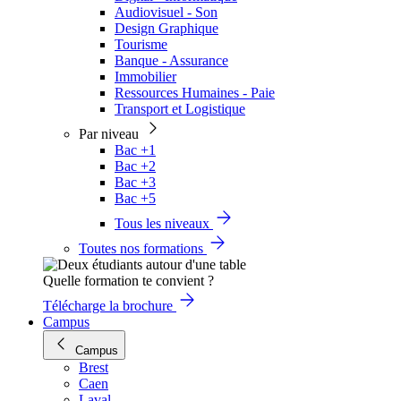
Audiovisuel - Son
Design Graphique
Tourisme
Banque - Assurance
Immobilier
Ressources Humaines - Paie
Transport et Logistique
Par niveau
Bac +1
Bac +2
Bac +3
Bac +5
Tous les niveaux
Toutes nos formations
Quelle formation te convient ?
Télécharge la brochure
Campus
Campus
Brest
Caen
Laval