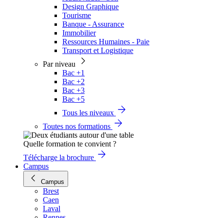
Design Graphique
Tourisme
Banque - Assurance
Immobilier
Ressources Humaines - Paie
Transport et Logistique
Par niveau
Bac +1
Bac +2
Bac +3
Bac +5
Tous les niveaux
Toutes nos formations
Quelle formation te convient ?
Télécharge la brochure
Campus
Campus
Brest
Caen
Laval
Rennes