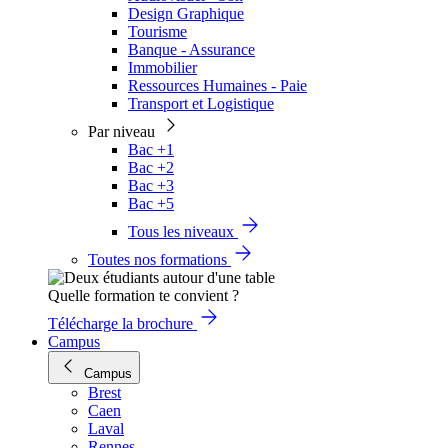
Design Graphique
Tourisme
Banque - Assurance
Immobilier
Ressources Humaines - Paie
Transport et Logistique
Par niveau
Bac +1
Bac +2
Bac +3
Bac +5
Tous les niveaux
Toutes nos formations
Quelle formation te convient ?
Télécharge la brochure
Campus
Campus
Brest
Caen
Laval
Rennes