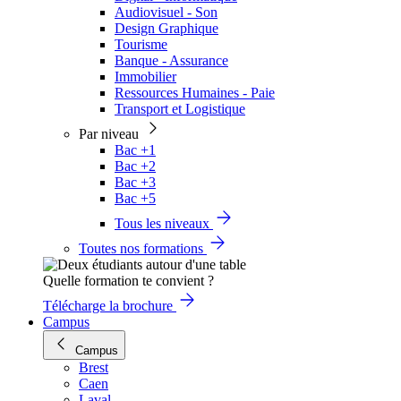
Audiovisuel - Son
Design Graphique
Tourisme
Banque - Assurance
Immobilier
Ressources Humaines - Paie
Transport et Logistique
Par niveau
Bac +1
Bac +2
Bac +3
Bac +5
Tous les niveaux
Toutes nos formations
Quelle formation te convient ?
Télécharge la brochure
Campus
Campus
Brest
Caen
Laval