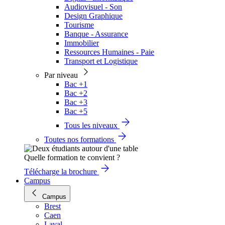
Audiovisuel - Son
Design Graphique
Tourisme
Banque - Assurance
Immobilier
Ressources Humaines - Paie
Transport et Logistique
Par niveau
Bac +1
Bac +2
Bac +3
Bac +5
Tous les niveaux
Toutes nos formations
Quelle formation te convient ?
Télécharge la brochure
Campus
Campus
Brest
Caen
Laval