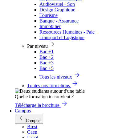
Audiovisuel - Son
Design Graphique
Tourisme
Banque - Assurance
Immobilier
Ressources Humaines - Paie
Transport et Logistique
Par niveau
Bac +1
Bac +2
Bac +3
Bac +5
Tous les niveaux
Toutes nos formations
Quelle formation te convient ?
Télécharge la brochure
Campus
Campus
Brest
Caen
Laval