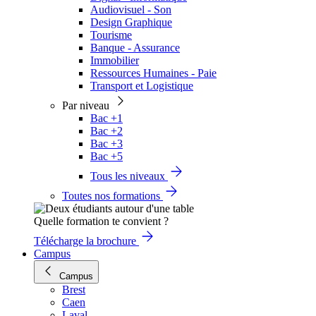
Audiovisuel - Son
Design Graphique
Tourisme
Banque - Assurance
Immobilier
Ressources Humaines - Paie
Transport et Logistique
Par niveau
Bac +1
Bac +2
Bac +3
Bac +5
Tous les niveaux
Toutes nos formations
Quelle formation te convient ?
Télécharge la brochure
Campus
Campus
Brest
Caen
Laval