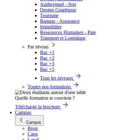
Audiovisuel - Son
Design Graphique
Tourisme
Banque - Assurance
Immobilier
Ressources Humaines - Paie
Transport et Logistique
Par niveau
Bac +1
Bac +2
Bac +3
Bac +5
Tous les niveaux
Toutes nos formations
Quelle formation te convient ?
Télécharge la brochure
Campus
Campus
Brest
Caen
Laval