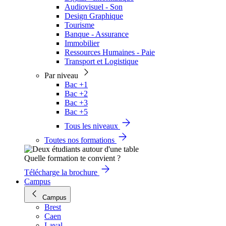
Audiovisuel - Son
Design Graphique
Tourisme
Banque - Assurance
Immobilier
Ressources Humaines - Paie
Transport et Logistique
Par niveau
Bac +1
Bac +2
Bac +3
Bac +5
Tous les niveaux
Toutes nos formations
Quelle formation te convient ?
Télécharge la brochure
Campus
Campus
Brest
Caen
Laval