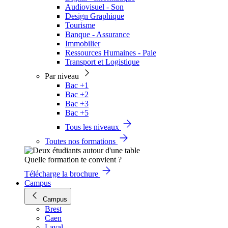
Audiovisuel - Son
Design Graphique
Tourisme
Banque - Assurance
Immobilier
Ressources Humaines - Paie
Transport et Logistique
Par niveau
Bac +1
Bac +2
Bac +3
Bac +5
Tous les niveaux
Toutes nos formations
Quelle formation te convient ?
Télécharge la brochure
Campus
Campus
Brest
Caen
Laval