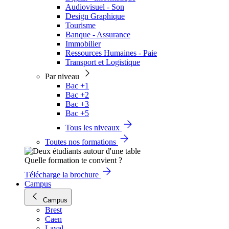
Audiovisuel - Son
Design Graphique
Tourisme
Banque - Assurance
Immobilier
Ressources Humaines - Paie
Transport et Logistique
Par niveau
Bac +1
Bac +2
Bac +3
Bac +5
Tous les niveaux
Toutes nos formations
Quelle formation te convient ?
Télécharge la brochure
Campus
Campus
Brest
Caen
Laval