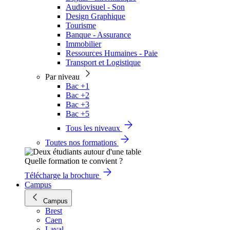
Audiovisuel - Son
Design Graphique
Tourisme
Banque - Assurance
Immobilier
Ressources Humaines - Paie
Transport et Logistique
Par niveau
Bac +1
Bac +2
Bac +3
Bac +5
Tous les niveaux
Toutes nos formations
Quelle formation te convient ?
Télécharge la brochure
Campus
Campus
Brest
Caen
Laval