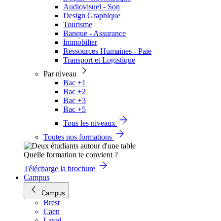
Audiovisuel - Son
Design Graphique
Tourisme
Banque - Assurance
Immobilier
Ressources Humaines - Paie
Transport et Logistique
Par niveau
Bac +1
Bac +2
Bac +3
Bac +5
Tous les niveaux
Toutes nos formations
Quelle formation te convient ?
Télécharge la brochure
Campus
Campus
Brest
Caen
Laval