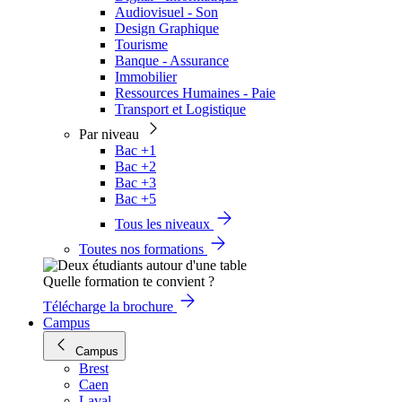
Audiovisuel - Son
Design Graphique
Tourisme
Banque - Assurance
Immobilier
Ressources Humaines - Paie
Transport et Logistique
Par niveau
Bac +1
Bac +2
Bac +3
Bac +5
Tous les niveaux
Toutes nos formations
Quelle formation te convient ?
Télécharge la brochure
Campus
Campus
Brest
Caen
Laval