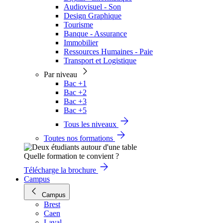
Audiovisuel - Son
Design Graphique
Tourisme
Banque - Assurance
Immobilier
Ressources Humaines - Paie
Transport et Logistique
Par niveau
Bac +1
Bac +2
Bac +3
Bac +5
Tous les niveaux
Toutes nos formations
Quelle formation te convient ?
Télécharge la brochure
Campus
Campus
Brest
Caen
Laval