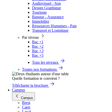
Audiovisuel - Son
Design Graphique
Tourisme
Banque - Assurance
Immobilier
Ressources Humaines - Paie
Transport et Logistique
Par niveau
Bac +1
Bac +2
Bac +3
Bac +5
Tous les niveaux
Toutes nos formations
Quelle formation te convient ?
Télécharge la brochure
Campus
Campus
Brest
Caen
Laval