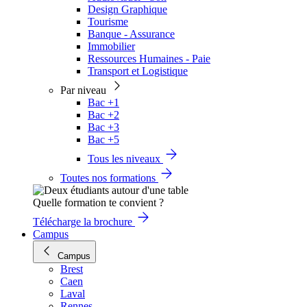
Design Graphique
Tourisme
Banque - Assurance
Immobilier
Ressources Humaines - Paie
Transport et Logistique
Par niveau
Bac +1
Bac +2
Bac +3
Bac +5
Tous les niveaux
Toutes nos formations
Quelle formation te convient ?
Télécharge la brochure
Campus
Campus
Brest
Caen
Laval
Rennes