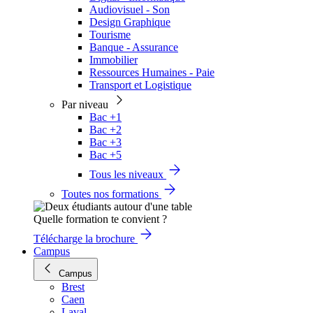
Audiovisuel - Son
Design Graphique
Tourisme
Banque - Assurance
Immobilier
Ressources Humaines - Paie
Transport et Logistique
Par niveau
Bac +1
Bac +2
Bac +3
Bac +5
Tous les niveaux
Toutes nos formations
Quelle formation te convient ?
Télécharge la brochure
Campus
Campus
Brest
Caen
Laval