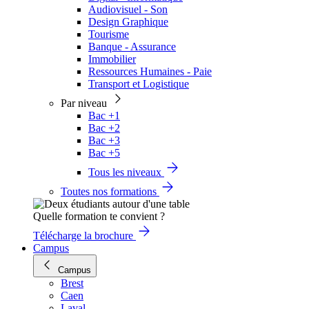
Audiovisuel - Son
Design Graphique
Tourisme
Banque - Assurance
Immobilier
Ressources Humaines - Paie
Transport et Logistique
Par niveau
Bac +1
Bac +2
Bac +3
Bac +5
Tous les niveaux
Toutes nos formations
Quelle formation te convient ?
Télécharge la brochure
Campus
Campus
Brest
Caen
Laval