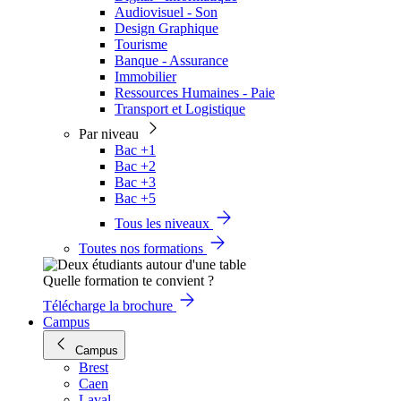
Audiovisuel - Son
Design Graphique
Tourisme
Banque - Assurance
Immobilier
Ressources Humaines - Paie
Transport et Logistique
Par niveau
Bac +1
Bac +2
Bac +3
Bac +5
Tous les niveaux
Toutes nos formations
Quelle formation te convient ?
Télécharge la brochure
Campus
Campus
Brest
Caen
Laval