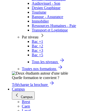
Audiovisuel - Son
Design Graphique
Tourisme
Banque - Assurance
Immobilier
Ressources Humaines - Paie
Transport et Logistique
Par niveau
Bac +1
Bac +2
Bac +3
Bac +5
Tous les niveaux
Toutes nos formations
Quelle formation te convient ?
Télécharge la brochure
Campus
Campus
Brest
Caen
Laval