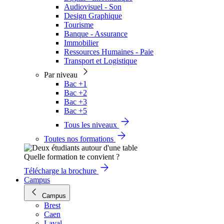
Audiovisuel - Son
Design Graphique
Tourisme
Banque - Assurance
Immobilier
Ressources Humaines - Paie
Transport et Logistique
Par niveau
Bac +1
Bac +2
Bac +3
Bac +5
Tous les niveaux
Toutes nos formations
Quelle formation te convient ?
Télécharge la brochure
Campus
Campus
Brest
Caen
Laval