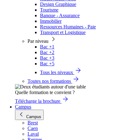
Design Graphique
Tourisme
Banque - Assurance
Immobilier
Ressources Humaines - Paie
Transport et Logistique
Par niveau
Bac +1
Bac +2
Bac +3
Bac +5
Tous les niveaux
Toutes nos formations
Quelle formation te convient ?
Télécharge la brochure
Campus
Campus
Brest
Caen
Laval
Rennes