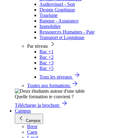
Audiovisuel - Son
Design Graphique
Tourisme
Banque - Assurance
Immobilier
Ressources Humaines - Paie
Transport et Logistique
Par niveau
Bac +1
Bac +2
Bac +3
Bac +5
Tous les niveaux
Toutes nos formations
Quelle formation te convient ?
Télécharge la brochure
Campus
Campus
Brest
Caen
Laval