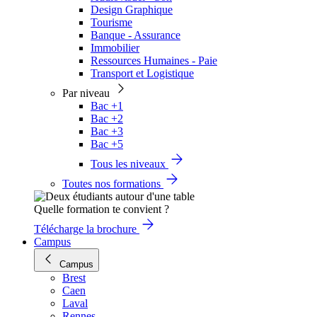
Design Graphique
Tourisme
Banque - Assurance
Immobilier
Ressources Humaines - Paie
Transport et Logistique
Par niveau
Bac +1
Bac +2
Bac +3
Bac +5
Tous les niveaux
Toutes nos formations
Quelle formation te convient ?
Télécharge la brochure
Campus
Campus
Brest
Caen
Laval
Rennes