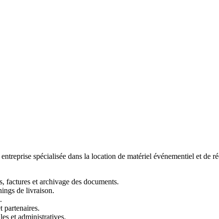
ntreprise spécialisée dans la location de matériel événementiel et de réce
ats, factures et archivage des documents.
ings de livraison.
.
t partenaires.
es et administratives.