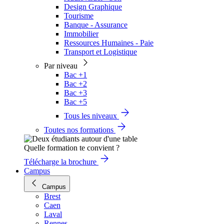
Design Graphique
Tourisme
Banque - Assurance
Immobilier
Ressources Humaines - Paie
Transport et Logistique
Par niveau
Bac +1
Bac +2
Bac +3
Bac +5
Tous les niveaux
Toutes nos formations
Quelle formation te convient ?
Télécharge la brochure
Campus
Campus
Brest
Caen
Laval
Rennes