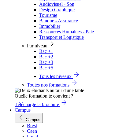
Audiovisuel - Son
Design Graphique
Tourisme
Banque - Assurance
Immobilier
Ressources Humaines - Paie
Transport et Logistique
Par niveau
Bac +1
Bac +2
Bac +3
Bac +5
Tous les niveaux
Toutes nos formations
Quelle formation te convient ?
Télécharge la brochure
Campus
Campus
Brest
Caen
Laval