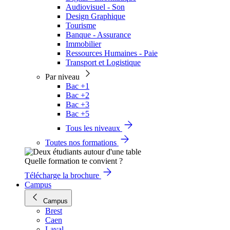
Audiovisuel - Son
Design Graphique
Tourisme
Banque - Assurance
Immobilier
Ressources Humaines - Paie
Transport et Logistique
Par niveau
Bac +1
Bac +2
Bac +3
Bac +5
Tous les niveaux
Toutes nos formations
Quelle formation te convient ?
Télécharge la brochure
Campus
Campus
Brest
Caen
Laval