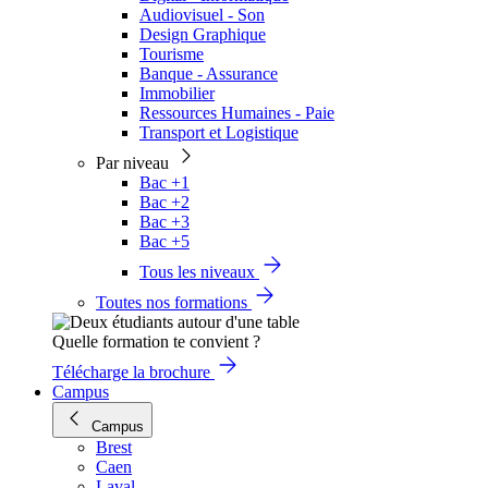
Audiovisuel - Son
Design Graphique
Tourisme
Banque - Assurance
Immobilier
Ressources Humaines - Paie
Transport et Logistique
Par niveau
Bac +1
Bac +2
Bac +3
Bac +5
Tous les niveaux
Toutes nos formations
Quelle formation te convient ?
Télécharge la brochure
Campus
Campus
Brest
Caen
Laval