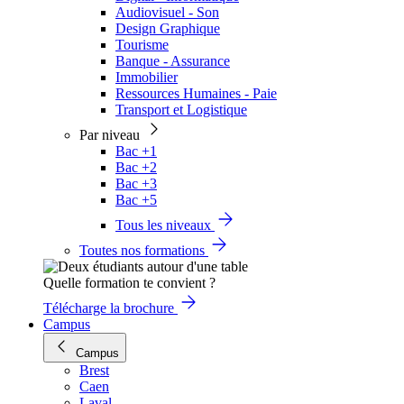
Audiovisuel - Son
Design Graphique
Tourisme
Banque - Assurance
Immobilier
Ressources Humaines - Paie
Transport et Logistique
Par niveau
Bac +1
Bac +2
Bac +3
Bac +5
Tous les niveaux
Toutes nos formations
Quelle formation te convient ?
Télécharge la brochure
Campus
Campus
Brest
Caen
Laval